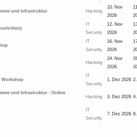
10. Nov
1
teme und Infrastruktur
Hacking
2026
2
IT
12. Nov
1
eschritten)
Security
2026
2
IT
16. Nov
1
shop
Security
2026
2
24. Nov
2
Hacking
2026
2
IT
e Workshop
1. Dez 2026
2
Security
teme und Infrastruktur - Online
Hacking
3. Dez 2026
4
IT
7. Dez 2026
8
Security