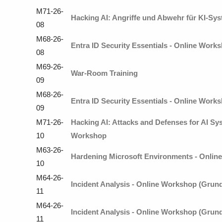
M71-26-
Hacking AI: Angriffe und Abwehr für KI-Sys
08
M68-26-
Entra ID Security Essentials - Online Work
08
M69-26-
War-Room Training
09
M68-26-
Entra ID Security Essentials - Online Work
09
M71-26-
Hacking AI: Attacks and Defenses for AI Sys
10
Workshop
M63-26-
Hardening Microsoft Environments - Onlin
10
M64-26-
Incident Analysis - Online Workshop (Grun
11
M64-26-
Incident Analysis - Online Workshop (Grund
11