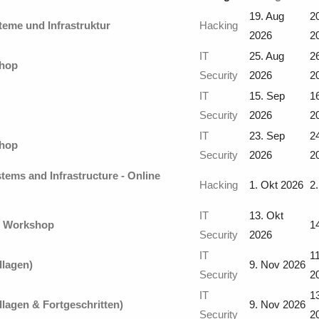
19. Aug
2
teme und Infrastruktur
Hacking
2026
2
IT
25. Aug
2
shop
Security
2026
2
IT
15. Sep
1
Security
2026
2
IT
23. Sep
2
shop
Security
2026
2
tems and Infrastructure - Online
Hacking
1. Okt 2026
2
IT
13. Okt
e Workshop
1
Security
2026
IT
1
dlagen)
9. Nov 2026
Security
2
IT
1
lagen & Fortgeschritten)
9. Nov 2026
Security
2