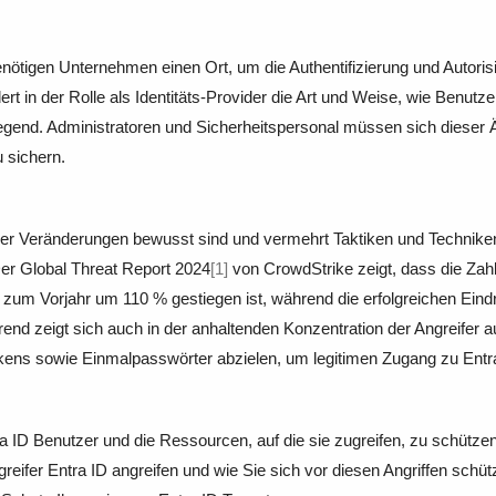
tigen Unternehmen einen Ort, um die Authentifizierung und Autorisi
ert in der Rolle als Identitäts-Provider die Art und Weise, wie Benutz
end. Administratoren und Sicherheitspersonal müssen sich dieser 
 sichern.
ser Veränderungen bewusst sind und vermehrt Taktiken und Technik
Der Global Threat Report 2024
[1]
von CrowdStrike zeigt, dass die Zahl
h zum Vorjahr um 110 % gestiegen ist, während die erfolgreichen E
nd zeigt sich auch in der anhaltenden Konzentration der Angreifer auf
okens sowie Einmalpasswörter abzielen, um legitimen Zugang zu Ent
ra ID Benutzer und die Ressourcen, auf die sie zugreifen, zu schütze
ngreifer Entra ID angreifen und wie Sie sich vor diesen Angriffen sc